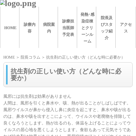
発熱･感
院長及
診療担
染症棟
診療内
病院案
びスタ
アクセ
HOME
当医師
とクリ
容
内
ッフ紹
ス
予定表
ーンル
介
ーム
HOME
＞ 院長コラム ＞ 抗生剤の正しい使い方（どんな時に必要か）
抗生剤の正しい使い方（どんな時に必
要か）
風邪には抗生剤は効果がありません
人間は、風邪を引くと鼻水や、咳、熱が出ることがしばしばです。
風邪ウイルスが鼻から侵入し鼻に炎症を起こすと、鼻水や咳が出る
のは、鼻水や咳を出すとこによって、ウイルスや老廃物を排除して
良くなろうとします。熱が出るのも、体温を上げることによってウ
イルスの居心地を悪くしようとします。食欲もあって元気そうであ