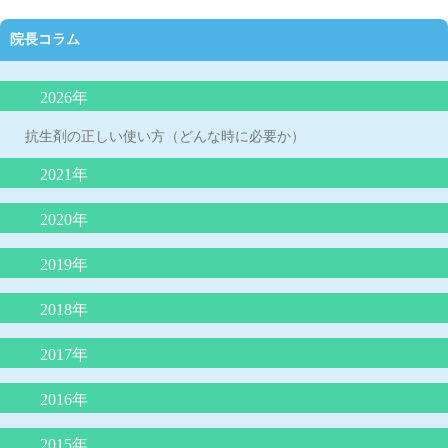
院長コラム
2026年
抗生剤の正しい使い方（どんな時に必要か）
2021年
夜泣きにLGG乳酸菌（ヨーグルト）が効果的？
2020年
外来で３０分で分かるアレルギー検査は本当に信頼できるのか？
院長コラム「アトピー性皮膚炎の最新知識：プロアクティブ療
2019年
院長コラム 「魚アレルギー」
法」
インフルエンザの最新知識
2018年
院長コラム アレルギー学会が言っている（積極的に負荷免疫療
院長コラム 「子どもの便秘について」
法をする）ことは本当か？
ウイルス性下痢に整腸剤は効果なし
子どもの微熱とは 院長コラム
苺状血管腫の治療がレーザー治療から内服（プロプラノロール）
2017年
院長コラム「魚をたべて蕁麻疹が出たら、魚アレルギーか？』
自家栽培のジャガイモの食中毒に注意！
治療へ
院長コラム 本年度の学校・幼稚園のプール実施の条件について
子どもの肥満と肥満症
子宮頸がんワクチンを受けましょう！
2016年
りんご病は何度もかかる？？
嘔吐下痢症に、吐き気止めや整腸剤は必要？？
院長コラム 令和２年５月号 「赤ちゃんは縦抱っこより、抱きし
シナジス接種します
められたい！」
抗インフルエンザ薬 新薬ゾフルーザによる「耐性」とはどうい
「抗生剤は検査なしで出してはならない」という声明文（日本小
赤ちゃんの仙尾部の皮膚のくぼみ
2015年