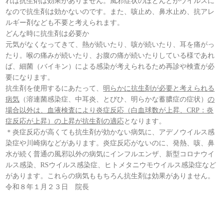
れば抗生剤は効果がありません。風邪症状のほとんどがウイルスに
なので抗生剤は効かないのです。また、咳止め、鼻水止め、抗アレ
ルギー剤なども不要と考えられます。
どんな時に抗生剤は必要か
元気がなくなってきて、熱が続いたり、咳が続いたり、耳を痛がっ
たり。喉の痛みが続いたり、お腹の痛が続いたりしている様であれ
ば、細菌（バイキン）による感染が考えられるため再診や検査が必
要になります。
抗生剤を使用するにあたって、
明らかに抗生剤が必要と考えられる
病気
（溶連菌感染症、中耳炎、とびひ、明らかな蓄膿症の症状）
の
場合以外は、血液検査により炎症反応（白血球数が上昇、CRP：炎
症反応が上昇）の上昇が抗生剤の適応
となります。
＊炎症反応が高くても抗生剤が効かない病気に、アデノウイルス感
染症や川崎病などがあります。炎症反応がないのに、発熱、咳、鼻
水が続く普通の風邪以外の病気にインフルエンザ、新型コロナウイ
ルス感染、RSウイルス感染症、ヒトメタニウモウイルス感染症など
があります。これらの病気ももちろん抗生剤は効果がありません。
令和８年１月２３日 院長