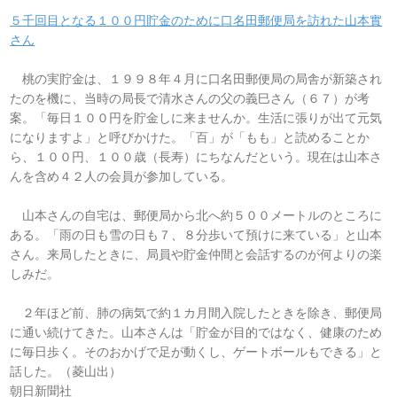
５千回目となる１００円貯金のために口名田郵便局を訪れた山本實
さん
桃の実貯金は、１９９８年４月に口名田郵便局の局舎が新築され
たのを機に、当時の局長で清水さんの父の義巳さん（６７）が考
案。「毎日１００円を貯金しに来ませんか。生活に張りが出て元気
になりますよ」と呼びかけた。「百」が「もも」と読めることか
ら、１００円、１００歳（長寿）にちなんだという。現在は山本さ
んを含め４２人の会員が参加している。
山本さんの自宅は、郵便局から北へ約５００メートルのところに
ある。「雨の日も雪の日も７、８分歩いて預けに来ている」と山本
さん。来局したときに、局員や貯金仲間と会話するのが何よりの楽
しみだ。
２年ほど前、肺の病気で約１カ月間入院したときを除き、郵便局
に通い続けてきた。山本さんは「貯金が目的ではなく、健康のため
に毎日歩く。そのおかげで足が動くし、ゲートボールもできる」と
話した。（菱山出）
朝日新聞社