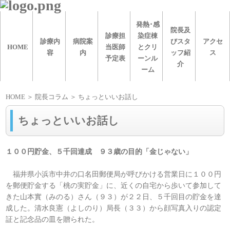
発熱･感
院長及
診療担
染症棟
診療内
病院案
びスタ
アクセ
HOME
当医師
とクリ
容
内
ッフ紹
ス
予定表
ーンル
介
ーム
HOME
＞ 院長コラム ＞ ちょっといいお話し
ちょっといいお話し
１００円貯金、５千回達成 ９３歳の目的「金じゃない」
福井県小浜市中井の口名田郵便局が呼びかける営業日に１００円
を郵便貯金する「桃の実貯金」に、近くの自宅から歩いて参加して
きた山本實（みのる）さん（９３）が２２日、５千回目の貯金を達
成した。清水良憲（よしのり）局長（３３）から顔写真入りの認定
証と記念品の皿を贈られた。