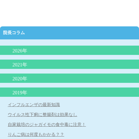
院長コラム
2026年
抗生剤の正しい使い方（どんな時に必要か）
2021年
夜泣きにLGG乳酸菌（ヨーグルト）が効果的？
2020年
外来で３０分で分かるアレルギー検査は本当に信頼できるのか？
院長コラム「アトピー性皮膚炎の最新知識：プロアクティブ療
2019年
院長コラム 「魚アレルギー」
法」
インフルエンザの最新知識
院長コラム アレルギー学会が言っている（積極的に負荷免疫療
院長コラム 「子どもの便秘について」
法をする）ことは本当か？
ウイルス性下痢に整腸剤は効果なし
子どもの微熱とは 院長コラム
院長コラム「魚をたべて蕁麻疹が出たら、魚アレルギーか？』
自家栽培のジャガイモの食中毒に注意！
院長コラム 本年度の学校・幼稚園のプール実施の条件について
子宮頸がんワクチンを受けましょう！
りんご病は何度もかかる？？
院長コラム 令和２年５月号 「赤ちゃんは縦抱っこより、抱きし