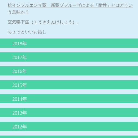
められたい！」
抗インフルエンザ薬 新薬ゾフルーザによる「耐性」とはどうい
う意味か？
乳児健診を受けられない保護者の方に伝えたいこと
空気嚥下症（くうきえんげしょう）
花粉症の注射（ゾレア）治療について
ちょっといいお話し
子どもの睡眠
2018年
苺状血管腫の治療がレーザー治療から内服（プロプラノロール）
2017年
治療へ
子どもの肥満と肥満症
2016年
嘔吐下痢症に、吐き気止めや整腸剤は必要？？
シナジス接種します
「抗生剤は検査なしで出してはならない」という声明文（日本小
赤ちゃんの仙尾部の皮膚のくぼみ
2015年
児科医会）
溶連菌感染症後の尿検査について
L8020乳酸菌による虫歯予防
小１プロブレムとは
おちんちんの「むきむき体操」に物申す
2014年
「３歳の自我の芽生え」
揺さぶられ症候群
かぜの薬ー院長のひとりごと
手足口病について
耳掃除はしてはいけません！
３歳までの子育てに大切なこと
2013年
４歳まで授乳を
子どもの謎の“あるある”行動
今、お子さんが飲んでいる薬、本当に必要ですか？
厚労省が「カゼや喉の痛みに容易に抗生剤は使うな！」
子どものわがままやめさせる魔法のフレーズ
子どもとスマホ
夜尿症に対する最新治療について
2012年
子どもを傷つける言葉、行為とは？
新しいインフルエンザ治療薬「ゾフルーザ」について
ヒトメタニウモウイルスとは何者だ？
最新、人気の絵本の紹介（３冊）
ダンスィ
運動会の競争で勝つ方法
熱中症のメカニズムと症状に対する救急処置