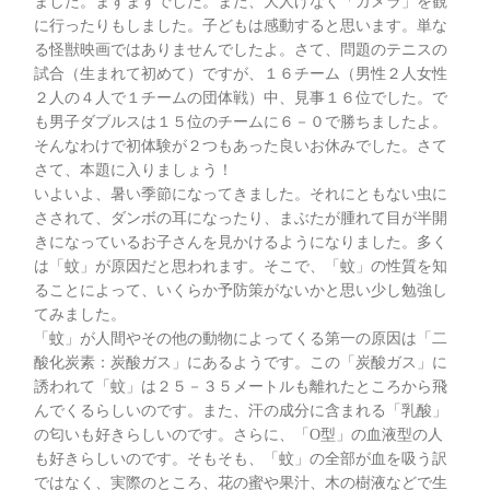
ました。まずまずでした。また、大人げなく「ガメラ」を観
に行ったりもしました。子どもは感動すると思います。単な
る怪獣映画ではありませんでしたよ。さて、問題のテニスの
試合（生まれて初めて）ですが、１６チーム（男性２人女性
２人の４人で１チームの団体戦）中、見事１６位でした。で
も男子ダブルスは１５位のチームに６－０で勝ちましたよ。
そんなわけで初体験が２つもあった良いお休みでした。さて
さて、本題に入りましょう！
いよいよ、暑い季節になってきました。それにともない虫に
さされて、ダンボの耳になったり、まぶたが腫れて目が半開
きになっているお子さんを見かけるようになりました。多く
は「蚊」が原因だと思われます。そこで、「蚊」の性質を知
ることによって、いくらか予防策がないかと思い少し勉強し
てみました。
「蚊」が人間やその他の動物によってくる第一の原因は「二
酸化炭素：炭酸ガス」にあるようです。この「炭酸ガス」に
誘われて「蚊」は２５－３５メートルも離れたところから飛
んでくるらしいのです。また、汗の成分に含まれる「乳酸」
の匂いも好きらしいのです。さらに、「O型」の血液型の人
も好きらしいのです。そもそも、「蚊」の全部が血を吸う訳
ではなく、実際のところ、花の蜜や果汁、木の樹液などで生