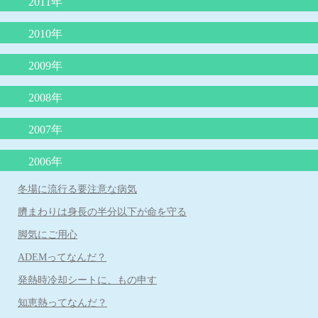
2011年
子どもに使ってはいけないNGワード
鉄欠乏性貧血
コミュニケーションがとれない子どもたち
熱中症のメカニズムと症状に対する救急処置
子どもの才能を伸ばせない親の特徴
将来、６種混合ワクチンになる日が来る？
包茎の赤ちゃんの対処
不思議の国のアリス症候群
ロタウイルス胃腸炎予防ワクチン
2010年
４歳の頃に本をたくさん読むと頭が良くなる？
赤ちゃんの授乳について
子どもを抱きしめるほど頭が良くなる
脱水症を防ぐ経口補水の方法
突発性発疹症は健康な身近な人からうつる
肺炎球菌、ヒブワクチンの重要性
赤ちゃんを泣き止ませるための必殺アラカルト
喘息の患者さんの治療（予防）について
「子どもののほめ方、叱り方」
2009年
B型肝炎予防ワクチンを受けましょう！
「赤ちゃんの涙目、めやに」について
夏に流行るエンテロウイルス感染症
溶連菌感染症の治療
低カルシウムをひき起こす食品
重症なアレルギー性鼻炎とレーザー治療
B型肝炎ワクチンを受けましょう！その２
インフルエンザの重篤な合併症
抱きぐせは悪くない
2008年
腸管出血性大腸菌について
妊娠と知らずに麻疹風疹混合ワクチンや風疹ワクチンを接種した
夏に流行る病気について
「重症なアレルギー性鼻炎とレーザー治療」
食物アレルギーの新しい考え方
夏に流行るエンテロウイルス感染症について
場合
卒乳と抱擁
母乳育児の素晴らしさ
子どものじんましん
2007年
ロタウイルス胃腸炎にご注意を！
食物アレルギーと離乳食
平和のいのり
ヒトメタニューモウイルス感染症について
「心雑音」について
子どもの諸症状の考え方と対処について
RSウイルス感染症について
牛乳と便秘
ノロウイルスの猛威
2006年
長く続く咳
タバコはPM2.5の塊だ
夏に流行る「ヤケド虫」
起立性調節障害：ODについて
便秘と牛乳
喘息予防の最前線
カゼに副鼻腔炎はつきもの
インフルエンザの登校、登園禁止期間について
３歳までの子育てに大切なこと その２
冬場に流行る要注意な病気
虫さされ
赤ちゃんの抜け毛
子どものおっぱいの話
感染症の登園の許可
臍まわりは身長の半分以下が命を守る
子どものおちんちんや肛門付近の病気
うんちの色の話
おたふく風邪と難聴
脚気にご用心
子どものメタボリック症候群
傷は消毒しないで！
「熱性けいれん」について
ADEMってなんだ？
子どもは何処まで親に似るのか
紫外線対策は子どもの頃から
B型肝炎予防ワクチンの定期接種
発熱時冷却シートに、もの申す
みかんの季節と黄色い手足
胃炎、腸炎を除く子どもの腹痛
「自閉症スペクトラム」について
知恵熱ってなんだ？
タミフルを飲んでも飲まなくても１－２日はお子さんから目を離