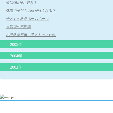
人見知り
蚊はO型がお好き？
さないで！
子どもの紫外線対策
薄着で子どもの体が強くなる？
子どもの中耳炎に対する先進国での対応
寝ている子どもの脳にも影響をあたえるテレビの音
子どもの救急ホームページ
りんご病と妊婦さん
血液型の不思議
小児救急医療、子どものよだれ
2005年
臍ヘルニアは放っておけない
2004年
病気のときのお風呂
耳のそうじ
2003年
赤ちゃんの睡眠リズム
虫歯は親からうつる！
マイコプラズマ肺炎と細気管支炎
夜遅く食べると太る理由解明
子どもの肥満
受動喫煙の害(子どもをタバコの害から守りましょう）
母乳は将来の肥満を予防する
乳児の栄養について
アレルギー検査はどこまで分かるか
夕食後１時間半で入浴すると良く眠れる！
成長痛ってなんだ？
クラミジア肺炎
血液型は変わる？