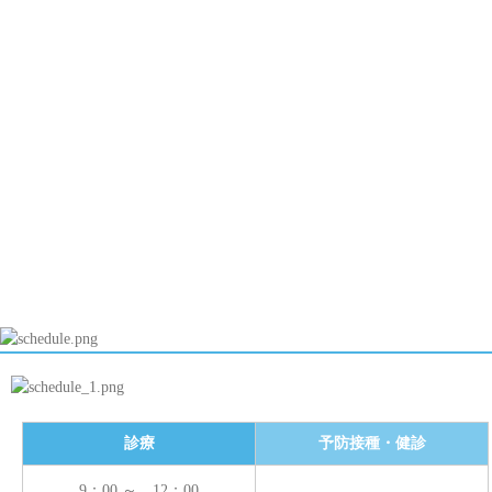
夏に流行る４つの病気
安静の意義
母乳で育った子は動脈硬化になりにくい？
睡眠リズムと子どもの脳の発達
川崎病ってどんな病気？
乳幼児期のテレビの見すぎは言葉の発達に影響
働く世代の快眠１０か条
アレルギー性鼻炎
白血球数とＣＲＰ
診療
予防接種・健診
9：00 ～ 12：00