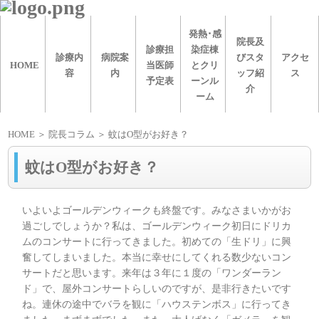
発熱･感
院長及
診療担
染症棟
診療内
病院案
びスタ
アクセ
HOME
当医師
とクリ
容
内
ッフ紹
ス
予定表
ーンル
介
ーム
HOME
＞ 院長コラム ＞ 蚊はO型がお好き？
蚊はO型がお好き？
いよいよゴールデンウィークも終盤です。みなさまいかがお
過ごしでしょうか？私は、ゴールデンウィーク初日にドリカ
ムのコンサートに行ってきました。初めての「生ドリ」に興
奮してしまいました。本当に幸せにしてくれる数少ないコン
サートだと思います。来年は３年に１度の「ワンダーラン
ド」で、屋外コンサートらしいのですが、是非行きたいです
ね。連休の途中でバラを観に「ハウステンボス」に行ってき