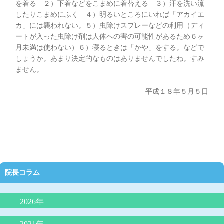
を着る ２）下着などをこまめに着替える ３）汗を洗い流
したりこまめにふく ４）明るいところにいれば「アカイエ
カ」には襲われない。５）虫除けスプレーなどの利用（ディ
ートが入った虫除け剤は人体への害の可能性があるため６ヶ
月未満は使わない）６）寝るときは「かや」をする。などで
しょうか。あまり決定的なものはありませんでしたね。すみ
ません。
平成１８年５月５日
院長コラム
2026年
抗生剤の正しい使い方（どんな時に必要か）