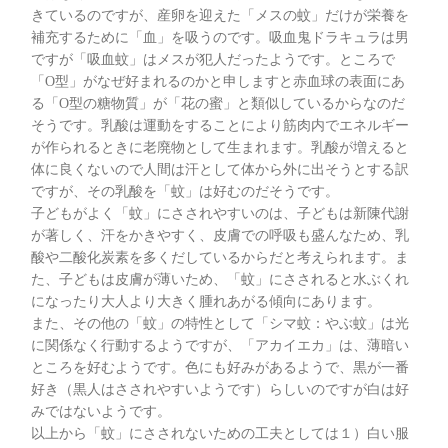
きているのですが、産卵を迎えた「メスの蚊」だけが栄養を
補充するために「血」を吸うのです。吸血鬼ドラキュラは男
ですが「吸血蚊」はメスが犯人だったようです。ところで
「O型」がなぜ好まれるのかと申しますと赤血球の表面にあ
る「O型の糖物質」が「花の蜜」と類似しているからなのだ
そうです。乳酸は運動をすることにより筋肉内でエネルギー
が作られるときに老廃物として生まれます。乳酸が増えると
体に良くないので人間は汗として体から外に出そうとする訳
ですが、その乳酸を「蚊」は好むのだそうです。
子どもがよく「蚊」にさされやすいのは、子どもは新陳代謝
が著しく、汗をかきやすく、皮膚での呼吸も盛んなため、乳
酸や二酸化炭素を多くだしているからだと考えられます。ま
た、子どもは皮膚が薄いため、「蚊」にさされると水ぶくれ
になったり大人より大きく腫れあがる傾向にあります。
また、その他の「蚊」の特性として「シマ蚊：やぶ蚊」は光
に関係なく行動するようですが、「アカイエカ」は、薄暗い
ところを好むようです。色にも好みがあるようで、黒が一番
好き（黒人はさされやすいようです）らしいのですが白は好
みではないようです。
以上から「蚊」にさされないための工夫としては１）白い服