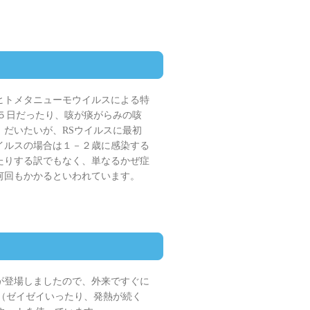
ヒトメタニューモウイルスによる特
５日だったり、咳が痰がらみの咳
だいたいが、RSウイルスに最初
イルスの場合は１－２歳に感染する
たりする訳でもなく、単なるかぜ症
何回もかかるといわれています。
が登場しましたので、外来ですぐに
（ゼイゼイいったり、発熱が続く