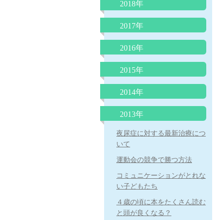
ブ療法」
インフルエンザの最新知識
2018年
のか？
院長コラム 「子どもの便秘
ウイルス性下痢に整腸剤は効
院長コラム 「魚アレルギ
苺状血管腫の治療がレーザー
2017年
について」
果なし
ー」
治療から内服（プロプラノロ
子どもの微熱とは 院長コラ
自家栽培のジャガイモの食中
ール）治療へ
子どもの肥満と肥満症
院長コラム アレルギー学会
2016年
ム
毒に注意！
が言っている（積極的に負荷
嘔吐下痢症に、吐き気止めや
シナジス接種します
赤ちゃんの仙尾部の皮膚のく
免疫療法をする）ことは本当
院長コラム 本年度の学校・
りんご病は何度もかかる？？
2015年
整腸剤は必要？？
溶連菌感染症後の尿検査につ
ぼみ
か？
幼稚園のプール実施の条件に
抗インフルエンザ薬 新薬ゾ
「抗生剤は検査なしで出して
いて
小１プロブレムとは
ついて
2014年
L8020乳酸菌による虫歯予防
院長コラム「魚をたべて蕁麻
フルーザによる「耐性」とは
はならない」という声明文
「３歳の自我の芽生え」
かぜの薬ー院長のひとりごと
疹が出たら、魚アレルギー
院長コラム 令和２年５月号
どういう意味か？
（日本小児科医会）
揺さぶられ症候群
３歳までの子育てに大切なこ
2013年
か？』
「赤ちゃんは縦抱っこより、
耳掃除はしてはいけません！
子どもの謎の“あるある”行動
と
空気嚥下症（くうきえんげし
おちんちんの「むきむき体
４歳まで授乳を
抱きしめられたい！」
子宮頸がんワクチンを受けま
ょう）
夜尿症に対する最新治療につ
厚労省が「カゼや喉の痛みに
操」に物申す
子どもを傷つける言葉、行為
子どものわがままやめさせる
子どもとスマホ
しょう！
乳児健診を受けられない保護
いて
容易に抗生剤は使うな！」
とは？
魔法のフレーズ
ちょっといいお話し
手足口病について
者の方に伝えたいこと
ダンスィ
運動会の競争で勝つ方法
ヒトメタニウモウイルスとは
熱中症のメカニズムと症状に
最新、人気の絵本の紹介（３
今、お子さんが飲んでいる
花粉症の注射（ゾレア）治療
何者だ？
鉄欠乏性貧血
対する救急処置
冊）
コミュニケーションがとれな
薬、本当に必要ですか？
について
い子どもたち
アレルギー検査では見つから
不思議の国のアリス症候群
熱中症のメカニズムと症状に
子どもに使ってはいけない
新しいインフルエンザ治療薬
子どもの睡眠
ないミルクアレルギー
対する救急処置
NGワード
４歳の頃に本をたくさん読む
「ゾフルーザ」について
突発性発疹症は健康な身近な
と頭が良くなる？
子どもの才能を伸ばせない親
人からうつる
赤ちゃんの授乳について
包茎の赤ちゃんの対処