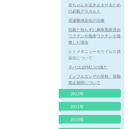
の特徴
赤ちゃんを泣き止ませるため
「赤ちゃんの涙目、めやに」
脱水症を防ぐ経口補水の方法
の必殺アラカルト
子どもを抱きしめるほど頭が
について
B型肝炎予防ワクチンを受け
良くなる
溶連菌感染症の治療
抱きぐせは悪くない
ましょう！
「子どもののほめ方、叱り
妊娠と知らずに麻疹風疹混合
卒乳と抱擁
B型肝炎ワクチンを受けまし
方」
ワクチンや風疹ワクチンを接
ょう！その２
「心雑音」について
種した場合
重症なアレルギー性鼻炎とレ
食物アレルギーの新しい考え
夏に流行る「ヤケド虫」
ーザー治療
ヒトメタニューモウイルス感
方
染症について
３歳までの子育てに大切なこ
「重症なアレルギー性鼻炎と
と その２
レーザー治療」
タバコはPM2.5の塊だ
感染症の登園の許可
食物アレルギーと離乳食
インフルエンザの登校、登園
禁止期間について
おたふく風邪と難聴
牛乳と便秘
「熱性けいれん」について
便秘と牛乳
2012年
B型肝炎予防ワクチンの定期
赤ちゃんの抜け毛
予防接種の同時接種とその効
2011年
接種
果について
「自閉症スペクトラム」につ
ロタウイルス胃腸炎予防ワク
2010年
将来、６種混合ワクチンにな
いて
チン
る日が来る？