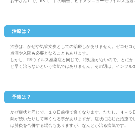
お子さん）で、RS（―）の場合、ヒトメタニューモウイルス迅速
治療は？
治療は、かぜや気管支炎としての治療しかありません。ゼコゼコ
点滴や入院も必要となることもあります。
しかし、RSウイルス感染症と同じで、特効薬がないので、とにか
と早く治らないという病気ではありません。その辺は、インフル
予後は？
かぜ症状と同じで、１０日前後で良くなります。ただし、４－５
熱が続いたりして辛くなる事がありますが。症状に応じた治療で
は肺炎を合併する場合もありますが、なんとか治る病気です。