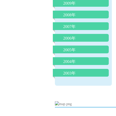
喘息の患者さんの治療（予
2009年
人見知り
肺炎球菌、ヒブワクチンの重
防）について
要性
子どもの紫外線対策
インフルエンザの重篤な合併
2008年
低カルシウムをひき起こす食
夏に流行るエンテロウイルス
症
寝ている子どもの脳にも影響
品
感染症
子どものじんましん
をあたえるテレビの音
2007年
夏に流行るエンテロウイルス
夏に流行る病気について
腸管出血性大腸菌について
感染症について
子どもの諸症状の考え方と対
りんご病と妊婦さん
ノロウイルスの猛威
ロタウイルス胃腸炎にご注意
2006年
処について
母乳育児の素晴らしさ
平和のいのり
を！
喘息予防の最前線
起立性調節障害：ODについ
冬場に流行る要注意な病気
長く続く咳
2005年
RSウイルス感染症について
て
子どものおっぱいの話
臍まわりは身長の半分以下が
カゼに副鼻腔炎はつきもの
臍ヘルニアは放っておけない
虫さされ
2004年
うんちの色の話
命を守る
病気のときのお風呂
子どものおちんちんや肛門付
傷は消毒しないで！
脚気にご用心
耳のそうじ
2003年
近の病気
赤ちゃんの睡眠リズム
紫外線対策は子どもの頃から
ADEMってなんだ？
虫歯は親からうつる！
マイコプラズマ肺炎と細気管
子どものメタボリック症候群
夜遅く食べると太る理由解明
胃炎、腸炎を除く子どもの腹
発熱時冷却シートに、もの申
子どもの肥満
支炎
子どもは何処まで親に似るの
痛
す
母乳は将来の肥満を予防する
乳児の栄養について
受動喫煙の害(子どもをタバ
か
タミフルを飲んでも飲まなく
知恵熱ってなんだ？
アレルギー検査はどこまで分
コの害から守りましょう）
夕食後１時間半で入浴すると
みかんの季節と黄色い手足
ても１－２日はお子さんから
かるか
蚊はO型がお好き？
良く眠れる！
目を離さないで！
成長痛ってなんだ？