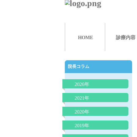
HOME
診療内容
院長コラム
2026年
抗生剤の正しい使い方（どん
2021年
な時に必要か）
夜泣きにLGG乳酸菌（ヨーグ
2020年
ルト）が効果的？
院長コラム「アトピー性皮膚
2019年
外来で３０分で分かるアレル
炎の最新知識：プロアクティ
ギー検査は本当に信頼できる