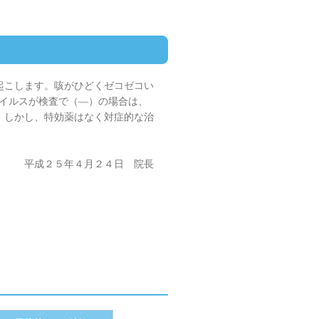
起こします。咳がひどくゼコゼコい
ウイルスが検査で（―）の場合は、
。しかし、特効薬はなく対症的な治
平成２５年４月２４日 院長