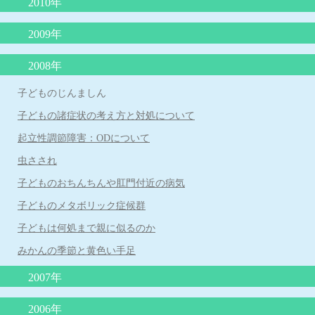
2010年
４歳の頃に本をたくさん読むと頭が良くなる？
赤ちゃんの授乳について
子どもを抱きしめるほど頭が良くなる
脱水症を防ぐ経口補水の方法
突発性発疹症は健康な身近な人からうつる
肺炎球菌、ヒブワクチンの重要性
赤ちゃんを泣き止ませるための必殺アラカルト
喘息の患者さんの治療（予防）について
「子どもののほめ方、叱り方」
2009年
B型肝炎予防ワクチンを受けましょう！
「赤ちゃんの涙目、めやに」について
夏に流行るエンテロウイルス感染症
溶連菌感染症の治療
低カルシウムをひき起こす食品
重症なアレルギー性鼻炎とレーザー治療
B型肝炎ワクチンを受けましょう！その２
インフルエンザの重篤な合併症
抱きぐせは悪くない
2008年
腸管出血性大腸菌について
妊娠と知らずに麻疹風疹混合ワクチンや風疹ワクチンを接種した
夏に流行る病気について
「重症なアレルギー性鼻炎とレーザー治療」
食物アレルギーの新しい考え方
夏に流行るエンテロウイルス感染症について
場合
卒乳と抱擁
母乳育児の素晴らしさ
子どものじんましん
ロタウイルス胃腸炎にご注意を！
食物アレルギーと離乳食
平和のいのり
ヒトメタニューモウイルス感染症について
「心雑音」について
子どもの諸症状の考え方と対処について
RSウイルス感染症について
牛乳と便秘
長く続く咳
タバコはPM2.5の塊だ
夏に流行る「ヤケド虫」
起立性調節障害：ODについて
便秘と牛乳
カゼに副鼻腔炎はつきもの
インフルエンザの登校、登園禁止期間について
３歳までの子育てに大切なこと その２
虫さされ
赤ちゃんの抜け毛
感染症の登園の許可
子どものおちんちんや肛門付近の病気
おたふく風邪と難聴
子どものメタボリック症候群
「熱性けいれん」について
子どもは何処まで親に似るのか
B型肝炎予防ワクチンの定期接種
みかんの季節と黄色い手足
「自閉症スペクトラム」について
2007年
人見知り
ノロウイルスの猛威
2006年
子どもの紫外線対策