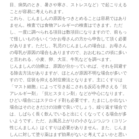
目、病気のとき、暑さや寒さ、ストレスなど）で起こりえる
ことが容易に考えられます。
これら、じんましんの原因をつきとめることは容易ではあり
ません。検査では食物アレルギーの検査はできます。ただ
し、一度に調べられる項目は数項目になりますので、前もっ
て怪しいものをいくつかお母さんの方から申告して頂く必要
があります。ただし、乳児のじんましんの場合は、お母さん
の母乳が原因の場合もありますので、おおむねこの頃に多い
と言われる、小麦、卵、大豆、牛乳などを調べます。
じんましんの治療は、原因が分かっていれば、それを回避す
る除去方法がありますが、ほとんが原因不明な場合が多いで
すので、症状を抑える対症療法となります。主にくすりは
「マスト細胞」によって引き起こされる反応を押さえる「抗
アレルギー剤」「抗ヒスタミン剤」などが中心になります。
ひどい場合にはステロイド剤も必要です。たまにしか出ない
場合はそのときだけの治療で良いでしょう。繰り返す場合で
は、しばらく長く飲んでいると出にくくなってくる場合が多
いようです。ただ、お風呂上がりの小さなぷつぷつ（コリン
性じんましん）はくすりは必要がありません。また、じんま
しんに対して塗り薬はまず効果がないと考えてよいかと思い