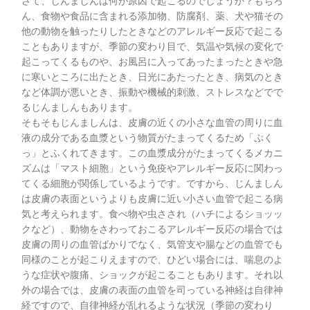
さて、じんましんは何が原因で起こるのでしょうか？もちろ
ん、食物や食品に含まれる添加物、防腐剤、薬、犬や猫その
他の動物を触ったりしたときなどのアレルギー反応で起こる
こともありますが、季節の変わり目で、気温や気候の変化で
起こってくるものや、お風呂に入ってあったまったときや急
に寒いところに出たとき、日光にあたったとき、病気のとき
など体調が悪いとき、振動や機械的刺激、ストレスなどでで
るじんましんもあります。
そもそもじんましんは、皮膚の近くの小さな血管の周りに血
液の成分である血漿という物質がたまってくるため「ぷく
っ」とふくれてきます。この血漿成分がたまってくるメカニ
ズムは「マスト細胞」という免疫やアレルギー反応に関わっ
てくる細胞が関係しているようです。ですから、じんましん
は皮膚の表面というよりも皮膚に近い小さい血管で起こる病
気と考えられます。食べ物や虫さされ（ハチによるショッッ
クなど）、動物をさわっておこるアレルギー反応の場合では
皮膚の周りの血管ばかりでなく、気管支や腸などの血管でも
同様のことが起こりえますので、ひどい場合には、喘息のよ
うな症状や腹痛、ショックが起こることもあります。それ以
外の場合では、皮膚の表面の血管を司っている神経は自律神
経ですので、自律神経が乱れるような状況（季節の変わり