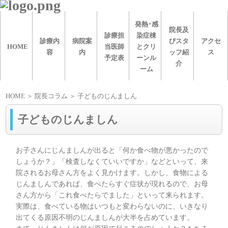
発熱･感
院長及
診療担
染症棟
診療内
病院案
びスタ
アクセ
HOME
当医師
とクリ
容
内
ッフ紹
ス
予定表
ーンル
介
ーム
HOME
＞ 院長コラム ＞ 子どものじんましん
子どものじんましん
お子さんにじんましんが出ると「何か食べ物が悪かったので
しょうか？」「検査しなくていいですか」などといって、来
院されるお母さん方をよく見かけます。しかし、食物による
じんましんであれば、食べたらすぐ症状が現れるので、お母
さん方から「これ食べたらでました」といって来られます。
実際は、食べている物はいつもと変わらないのに、いきなり
出てくる原因不明のじんましんが大半を占めています。