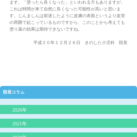
ます。「塗ったら良くなった」といわれる方もありますが、
これは時間が来て自然に良くなった可能性が高いと思いま
す。じんましんは前述したように皮膚の表面というより血管
の周囲で起こっているものですから、このことから考えても
塗り薬の効果は期待できないですね。
平成２０年１２月２６日 きのした小児科 院長
院長コラム
2026年
抗生剤の正しい使い方（どんな時に必要か）
2021年
夜泣きにLGG乳酸菌（ヨーグルト）が効果的？