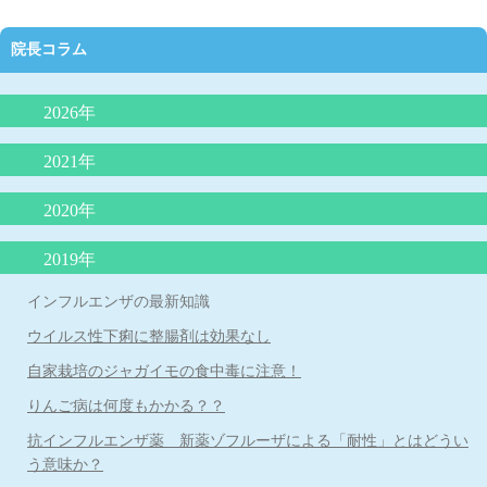
院長コラム
2026年
抗生剤の正しい使い方（どんな時に必要か）
2021年
夜泣きにLGG乳酸菌（ヨーグルト）が効果的？
2020年
外来で３０分で分かるアレルギー検査は本当に信頼できるのか？
院長コラム「アトピー性皮膚炎の最新知識：プロアクティブ療
2019年
院長コラム 「魚アレルギー」
法」
インフルエンザの最新知識
院長コラム アレルギー学会が言っている（積極的に負荷免疫療
院長コラム 「子どもの便秘について」
法をする）ことは本当か？
ウイルス性下痢に整腸剤は効果なし
子どもの微熱とは 院長コラム
院長コラム「魚をたべて蕁麻疹が出たら、魚アレルギーか？』
自家栽培のジャガイモの食中毒に注意！
院長コラム 本年度の学校・幼稚園のプール実施の条件について
子宮頸がんワクチンを受けましょう！
りんご病は何度もかかる？？
院長コラム 令和２年５月号 「赤ちゃんは縦抱っこより、抱きし
められたい！」
抗インフルエンザ薬 新薬ゾフルーザによる「耐性」とはどうい
う意味か？
乳児健診を受けられない保護者の方に伝えたいこと