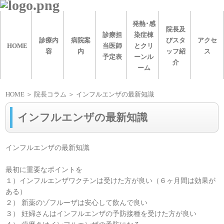
発熱･感
院長及
診療担
染症棟
診療内
病院案
びスタ
アクセ
HOME
当医師
とクリ
容
内
ッフ紹
ス
予定表
ーンル
介
ーム
HOME
＞ 院長コラム ＞ インフルエンザの最新知識
インフルエンザの最新知識
インフルエンザの最新知識
最初に重要なポイントを
１）インフルエンザワクチンは受けた方が良い（６ヶ月間は効果が
ある）
２） 新薬のゾフルーザは安心して飲んで良い
３） 妊婦さんはインフルエンザの予防接種を受けた方が良い