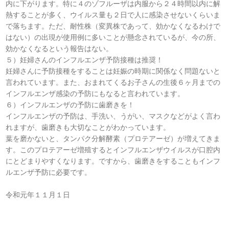
内に下がります。特に４のゾフルーザは内服から２４時間以内に解
熱することが多く、ウイルス量も２日で人に感染させないくらいま
で落ちます。ただ、耐性株（変異株であって、効かなくなるわけで
はない）の出現が使用例に多いことが懸念されているが、今の所、
効かなくなるという報告はない。
５）妊婦さんのインフルエンザ予防接種は推奨！
妊婦さんに予防接種をすることは妊娠の時期に関係なく問題ないと
言われています。また、おまれてくるお子さんの生後６ヶ月までの
インフルエンザ感染の予防にもなると言われています。
６）インフルエンザの予防に歯磨きを！
インフルエンザの予防は、手洗い、うがい、マスクなどがよく言わ
れますが、歯磨きも大切なことがわかっています。
葉を磨かないと、タンパク分解酵素（プロテアーゼ）が増えてきま
す。このプロテアーゼ増殖するとインフルエンザウイルスが口腔内
にとどまりやすくなります。ですから、歯磨きをすることもインフ
ルエンザ予防に必要です。
令和元年１１月１日