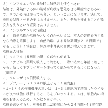
３）インフルエンザの発熱時に解熱剤を使うべきか
結論は、発熱による体の消耗が病状を悪化させる可能性があるの
で、きつがる時は使っても良い。ということになります。決して、
発熱を我慢させる必要はありません。また、発熱を抑えることが免
疫力を失うという証拠はありません。
４）インフルエンザの治療は
まず、自然治癒か治療かという点からいえば、本人の苦痛を考える
なら治療を選択します。自然治癒による発熱期間は２−５日間です
がもっと長引く場合は、肺炎や中耳炎の合併が増えてきます。
治療薬の種類
１）タミフル（５日間内服）０歳から使える
２）イナビル（薬局で吸入して終わり）：吸い込める年齢に達して
から。新しくネブライザーを使って０歳からできるようになった
（病院で）
３）リレンザ（５日間吸入する）
４）ゾフルーザ（１０キロ以上から：１回内服）
✳︎１−３と４の作用機序の違いは、１−３は細胞内で増殖したウイル
スが次の細胞に移行するところをブロックする。４は、細胞内の増
殖をおさえるため、４が効き目が早い。
治療を選択すると、発熱期間は治療開始から２４時間−４８時間以