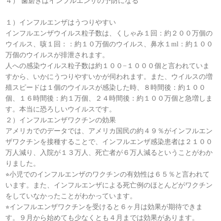
４） 歯磨きはインフルエンザの予防になる
１）インフルエンザはうつりやすい
インフルエンザウイルス粒子数は、くしゃみ１回：約２００万個の
ウイルス、咳１回：：約１０万個のウイルス、鼻水１ml：約１００
万個のウイルスが排泄されます。
人への感染ウイルス粒子数は約１００−１０００個と言われていま
すから、いかにうつりやすいかが伺われます。また、ウイルスの増
殖スピードは１個のウイルスが感染した時、８時間後：約１００
個、１６時間後：約１万個、２４時間後：約１００万個と急増しま
す。本当に恐ろしいウイルスです。
２）インフルエンザワクチンの効果
アメリカでのデータでは、アメリカ国民の約４９％がインフルエン
ザワクチンを接種することで、インフルエンザ感染患者は２１００
万人減り、入院が１３万人、死亡者が６万人減るということがわか
りました。
⭐︎小児でのインフルエンザのワクチンの有効性は６５％と言われて
います。また、インフルエンザによる死亡例のほとんどがワクチン
をしていなかったことがわかっています。
⭐︎インフルエンザワクチンを受けると６ヶ月は効果が期待できま
す。９月から始めても少なくとも４月までは効果があります。