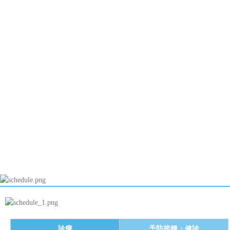
成長痛ってなんだ？
クラミジア肺炎
寝ている子どもの脳にも影響をあたえるテレビの音
子どもの救急ホームページ
血液型は変わる？
夏に流行る４つの病気
りんご病と妊婦さん
血液型の不思議
安静の意義
母乳で育った子は動脈硬化になりにくい？
小児救急医療、子どものよだれ
睡眠リズムと子どもの脳の発達
川崎病ってどんな病気？
乳幼児期のテレビの見すぎは言葉の発達に影響
働く世代の快眠１０か条
アレルギー性鼻炎
白血球数とＣＲＰ
診療
予防接種・健診