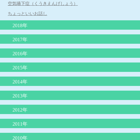
空気嚥下症（くうきえんげしょう）
花粉症の注射（ゾレア）治療について
ちょっといいお話し
子どもの睡眠
2018年
苺状血管腫の治療がレーザー治療から内服（プロプラノロール）
2017年
治療へ
子どもの肥満と肥満症
2016年
嘔吐下痢症に、吐き気止めや整腸剤は必要？？
シナジス接種します
「抗生剤は検査なしで出してはならない」という声明文（日本小
赤ちゃんの仙尾部の皮膚のくぼみ
2015年
児科医会）
溶連菌感染症後の尿検査について
L8020乳酸菌による虫歯予防
小１プロブレムとは
おちんちんの「むきむき体操」に物申す
2014年
「３歳の自我の芽生え」
揺さぶられ症候群
かぜの薬ー院長のひとりごと
手足口病について
耳掃除はしてはいけません！
３歳までの子育てに大切なこと
2013年
４歳まで授乳を
子どもの謎の“あるある”行動
今、お子さんが飲んでいる薬、本当に必要ですか？
厚労省が「カゼや喉の痛みに容易に抗生剤は使うな！」
子どものわがままやめさせる魔法のフレーズ
子どもとスマホ
夜尿症に対する最新治療について
2012年
子どもを傷つける言葉、行為とは？
新しいインフルエンザ治療薬「ゾフルーザ」について
ヒトメタニウモウイルスとは何者だ？
最新、人気の絵本の紹介（３冊）
ダンスィ
運動会の競争で勝つ方法
熱中症のメカニズムと症状に対する救急処置
アレルギー検査では見つからないミルクアレルギー
予防接種の同時接種とその効果について
2011年
子どもに使ってはいけないNGワード
鉄欠乏性貧血
コミュニケーションがとれない子どもたち
熱中症のメカニズムと症状に対する救急処置
子どもの才能を伸ばせない親の特徴
将来、６種混合ワクチンになる日が来る？
包茎の赤ちゃんの対処
不思議の国のアリス症候群
ロタウイルス胃腸炎予防ワクチン
2010年
４歳の頃に本をたくさん読むと頭が良くなる？
赤ちゃんの授乳について