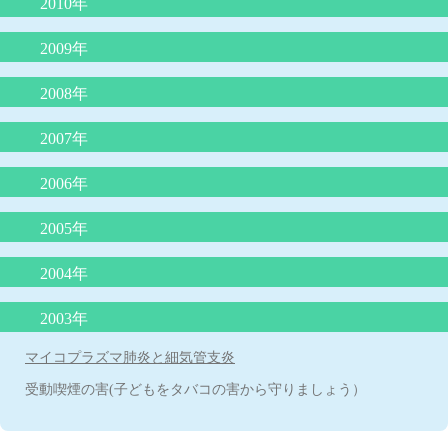
2010年
４歳の頃に本をたくさん読むと頭が良くなる？
赤ちゃんの授乳について
子どもを抱きしめるほど頭が良くなる
脱水症を防ぐ経口補水の方法
突発性発疹症は健康な身近な人からうつる
肺炎球菌、ヒブワクチンの重要性
赤ちゃんを泣き止ませるための必殺アラカルト
喘息の患者さんの治療（予防）について
「子どもののほめ方、叱り方」
2009年
B型肝炎予防ワクチンを受けましょう！
「赤ちゃんの涙目、めやに」について
夏に流行るエンテロウイルス感染症
溶連菌感染症の治療
低カルシウムをひき起こす食品
重症なアレルギー性鼻炎とレーザー治療
B型肝炎ワクチンを受けましょう！その２
インフルエンザの重篤な合併症
抱きぐせは悪くない
2008年
腸管出血性大腸菌について
妊娠と知らずに麻疹風疹混合ワクチンや風疹ワクチンを接種した
夏に流行る病気について
「重症なアレルギー性鼻炎とレーザー治療」
食物アレルギーの新しい考え方
夏に流行るエンテロウイルス感染症について
場合
卒乳と抱擁
母乳育児の素晴らしさ
子どものじんましん
2007年
ロタウイルス胃腸炎にご注意を！
食物アレルギーと離乳食
平和のいのり
ヒトメタニューモウイルス感染症について
「心雑音」について
子どもの諸症状の考え方と対処について
RSウイルス感染症について
牛乳と便秘
ノロウイルスの猛威
2006年
長く続く咳
タバコはPM2.5の塊だ
夏に流行る「ヤケド虫」
起立性調節障害：ODについて
便秘と牛乳
喘息予防の最前線
カゼに副鼻腔炎はつきもの
インフルエンザの登校、登園禁止期間について
３歳までの子育てに大切なこと その２
冬場に流行る要注意な病気
2005年
虫さされ
赤ちゃんの抜け毛
子どものおっぱいの話
感染症の登園の許可
臍まわりは身長の半分以下が命を守る
子どものおちんちんや肛門付近の病気
臍ヘルニアは放っておけない
2004年
うんちの色の話
おたふく風邪と難聴
脚気にご用心
子どものメタボリック症候群
病気のときのお風呂
傷は消毒しないで！
耳のそうじ
「熱性けいれん」について
2003年
ADEMってなんだ？
子どもは何処まで親に似るのか
赤ちゃんの睡眠リズム
紫外線対策は子どもの頃から
虫歯は親からうつる！
B型肝炎予防ワクチンの定期接種
発熱時冷却シートに、もの申す
みかんの季節と黄色い手足
マイコプラズマ肺炎と細気管支炎
夜遅く食べると太る理由解明
胃炎、腸炎を除く子どもの腹痛
子どもの肥満
「自閉症スペクトラム」について
知恵熱ってなんだ？
受動喫煙の害(子どもをタバコの害から守りましょう）
母乳は将来の肥満を予防する
タミフルを飲んでも飲まなくても１－２日はお子さんから目を離
乳児の栄養について
人見知り
蚊はO型がお好き？
さないで！
アレルギー検査はどこまで分かるか
夕食後１時間半で入浴すると良く眠れる！
子どもの紫外線対策
薄着で子どもの体が強くなる？