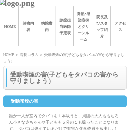
発熱･感
院長及
診療担
染症棟
診療内
病院案
びスタ
アクセ
HOME
当医師
とクリ
容
内
ッフ紹
ス
予定表
ーンル
介
ーム
HOME
＞ 院長コラム ＞ 受動喫煙の害(子どもをタバコの害から守りまし
ょう）
受動喫煙の害(子どもをタバコの害から
守りましょう）
受動喫煙の害
誰か一人が室内でタバコを１本吸うと、周囲の大人ももちろ
ん小さな赤ちゃんや子どもも５分の１も吸ったことになりま
す。 タバコは燃えているだけで有害な化学物質を放出し､１