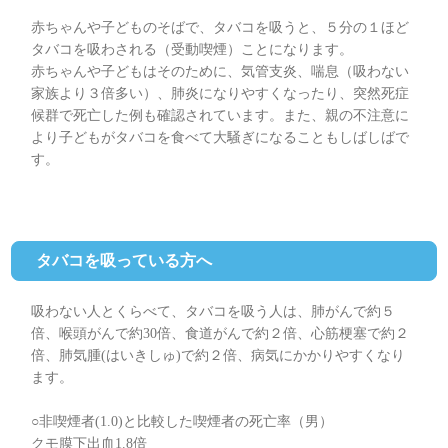
赤ちゃんや子どものそばで、タバコを吸うと、５分の１ほど
タバコを吸わされる（受動喫煙）ことになります。
赤ちゃんや子どもはそのために、気管支炎、喘息（吸わない
家族より３倍多い）、肺炎になりやすくなったり、突然死症
候群で死亡した例も確認されています。また、親の不注意に
より子どもがタバコを食べて大騒ぎになることもしばしばで
す。
タバコを吸っている方へ
吸わない人とくらべて、タバコを吸う人は、肺がんで約５
倍、喉頭がんで約30倍、食道がんで約２倍、心筋梗塞で約２
倍、肺気腫(はいきしゅ)で約２倍、病気にかかりやすくなり
ます。
○非喫煙者(1.0)と比較した喫煙者の死亡率（男）
クモ膜下出血1.8倍