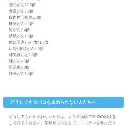
咽頭がん32.5倍
食道がん2.2倍
虚血性心疾患2.0倍
肝臓がん3.1倍
胃がん1.4倍
膀胱がん1.6倍
他に子宮がん(女)1.6倍
口腔･咽頭がん3.0倍
肺気腫など2.2倍
肺がん4.5倍
胃潰瘍1.9倍
膵臓がん1.6倍
どうしてもタバコを止められない人たちへ
どうしても止められないかたは、近くの病院で禁煙の相談を
してみてください。禁煙補助剤として、ニコチンを含んだり