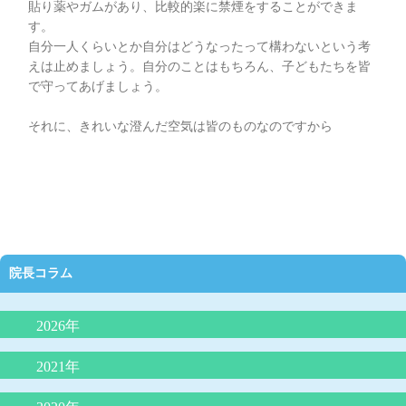
貼り薬やガムがあり、比較的楽に禁煙をすることができま
す。
自分一人くらいとか自分はどうなったって構わないという考
えは止めましょう。自分のことはもちろん、子どもたちを皆
で守ってあげましょう。
それに、きれいな澄んだ空気は皆のものなのですから
院長コラム
2026年
抗生剤の正しい使い方（どんな時に必要か）
2021年
夜泣きにLGG乳酸菌（ヨーグルト）が効果的？