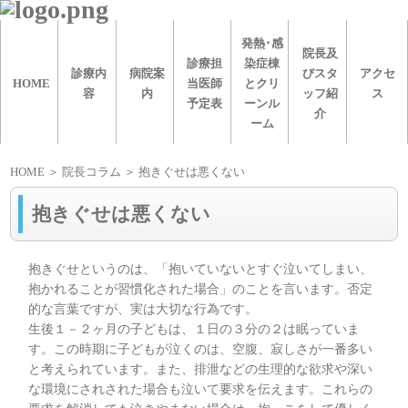
発熱･感
院長及
診療担
染症棟
診療内
病院案
びスタ
アクセ
HOME
当医師
とクリ
容
内
ッフ紹
ス
予定表
ーンル
介
ーム
HOME
＞ 院長コラム ＞ 抱きぐせは悪くない
抱きぐせは悪くない
抱きぐせというのは、「抱いていないとすぐ泣いてしまい、
抱かれることが習慣化された場合」のことを言います。否定
的な言葉ですが、実は大切な行為です。
生後１－２ヶ月の子どもは、１日の３分の２は眠っていま
す。この時期に子どもが泣くのは、空腹、寂しさが一番多い
と考えられています。また、排泄などの生理的な欲求や深い
な環境にされされた場合も泣いて要求を伝えます。これらの