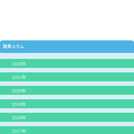
院長コラム
2026年
抗生剤の正しい使い方（どんな時に必要か）
2021年
夜泣きにLGG乳酸菌（ヨーグルト）が効果的？
2020年
外来で３０分で分かるアレルギー検査は本当に信頼できるのか？
院長コラム「アトピー性皮膚炎の最新知識：プロアクティブ療
2019年
院長コラム 「魚アレルギー」
法」
インフルエンザの最新知識
2018年
院長コラム アレルギー学会が言っている（積極的に負荷免疫療
院長コラム 「子どもの便秘について」
法をする）ことは本当か？
ウイルス性下痢に整腸剤は効果なし
子どもの微熱とは 院長コラム
苺状血管腫の治療がレーザー治療から内服（プロプラノロール）
2017年
院長コラム「魚をたべて蕁麻疹が出たら、魚アレルギーか？』