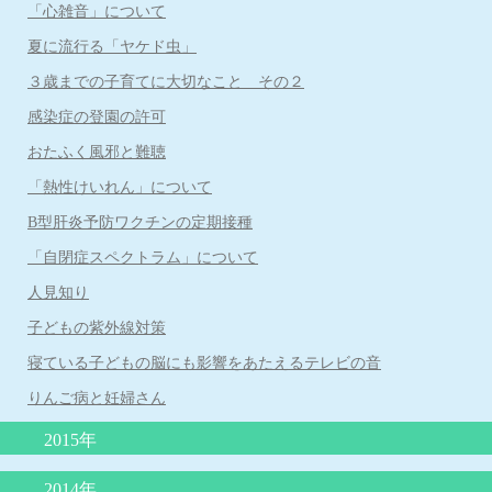
「心雑音」について
牛乳と便秘
夏に流行る「ヤケド虫」
便秘と牛乳
３歳までの子育てに大切なこと その２
赤ちゃんの抜け毛
感染症の登園の許可
おたふく風邪と難聴
「熱性けいれん」について
B型肝炎予防ワクチンの定期接種
「自閉症スペクトラム」について
人見知り
子どもの紫外線対策
寝ている子どもの脳にも影響をあたえるテレビの音
りんご病と妊婦さん
2015年
小１プロブレムとは
2014年