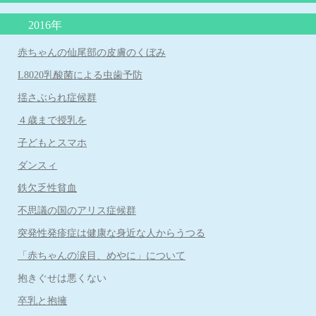
自家栽培のジャガイモの食中毒に注意！
治療へ
院長コラム 本年度の学校・幼稚園のプール実施の条件について
子どもの肥満と肥満症
子宮頸がんワクチンを受けましょう！
2016年
りんご病は何度もかかる？？
嘔吐下痢症に、吐き気止めや整腸剤は必要？？
院長コラム 令和２年５月号 「赤ちゃんは縦抱っこより、抱きし
シナジス接種します
められたい！」
抗インフルエンザ薬 新薬ゾフルーザによる「耐性」とはどうい
「抗生剤は検査なしで出してはならない」という声明文（日本小
赤ちゃんの仙尾部の皮膚のくぼみ
う意味か？
児科医会）
溶連菌感染症後の尿検査について
乳児健診を受けられない保護者の方に伝えたいこと
L8020乳酸菌による虫歯予防
空気嚥下症（くうきえんげしょう）
おちんちんの「むきむき体操」に物申す
「３歳の自我の芽生え」
花粉症の注射（ゾレア）治療について
揺さぶられ症候群
ちょっといいお話し
手足口病について
耳掃除はしてはいけません！
子どもの睡眠
４歳まで授乳を
今、お子さんが飲んでいる薬、本当に必要ですか？
厚労省が「カゼや喉の痛みに容易に抗生剤は使うな！」
子どもとスマホ
新しいインフルエンザ治療薬「ゾフルーザ」について
ヒトメタニウモウイルスとは何者だ？
ダンスィ
アレルギー検査では見つからないミルクアレルギー
鉄欠乏性貧血
子どもの才能を伸ばせない親の特徴
不思議の国のアリス症候群
子どもを抱きしめるほど頭が良くなる
突発性発疹症は健康な身近な人からうつる
「子どもののほめ方、叱り方」
「赤ちゃんの涙目、めやに」について
重症なアレルギー性鼻炎とレーザー治療
抱きぐせは悪くない
「重症なアレルギー性鼻炎とレーザー治療」
卒乳と抱擁
食物アレルギーと離乳食