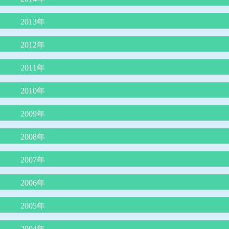
かぜの薬ー院長のひとりごと
３歳までの子育てに大切なこと
2013年
子どもの謎の“あるある”行動
子どものわがままやめさせる魔法のフレーズ
夜尿症に対する最新治療について
2012年
子どもを傷つける言葉、行為とは？
最新、人気の絵本の紹介（３冊）
運動会の競争で勝つ方法
熱中症のメカニズムと症状に対する救急処置
予防接種の同時接種とその効果について
2011年
子どもに使ってはいけないNGワード
コミュニケーションがとれない子どもたち
熱中症のメカニズムと症状に対する救急処置
将来、６種混合ワクチンになる日が来る？
包茎の赤ちゃんの対処
ロタウイルス胃腸炎予防ワクチン
2010年
４歳の頃に本をたくさん読むと頭が良くなる？
赤ちゃんの授乳について
脱水症を防ぐ経口補水の方法
肺炎球菌、ヒブワクチンの重要性
赤ちゃんを泣き止ませるための必殺アラカルト
喘息の患者さんの治療（予防）について
2009年
B型肝炎予防ワクチンを受けましょう！
夏に流行るエンテロウイルス感染症
溶連菌感染症の治療
低カルシウムをひき起こす食品
B型肝炎ワクチンを受けましょう！その２
インフルエンザの重篤な合併症
2008年
腸管出血性大腸菌について
妊娠と知らずに麻疹風疹混合ワクチンや風疹ワクチンを接種した
夏に流行る病気について
食物アレルギーの新しい考え方
夏に流行るエンテロウイルス感染症について
場合
母乳育児の素晴らしさ
子どものじんましん
2007年
ロタウイルス胃腸炎にご注意を！
平和のいのり
ヒトメタニューモウイルス感染症について
子どもの諸症状の考え方と対処について
RSウイルス感染症について
ノロウイルスの猛威
2006年
長く続く咳
タバコはPM2.5の塊だ
起立性調節障害：ODについて
喘息予防の最前線
カゼに副鼻腔炎はつきもの
インフルエンザの登校、登園禁止期間について
冬場に流行る要注意な病気
2005年
虫さされ
子どものおっぱいの話
臍まわりは身長の半分以下が命を守る
子どものおちんちんや肛門付近の病気
臍ヘルニアは放っておけない
2004年
うんちの色の話