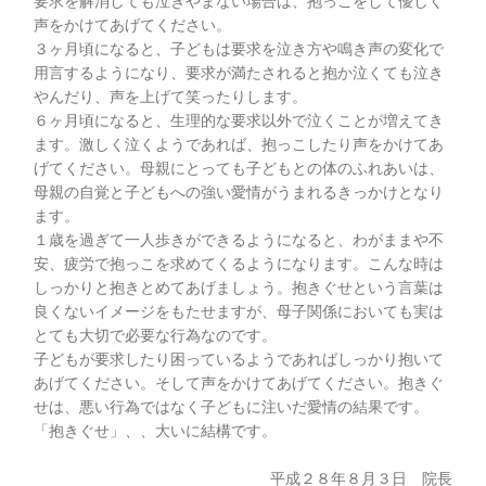
要求を解消しても泣きやまない場合は、抱っこをして優しく
声をかけてあげてください。
３ヶ月頃になると、子どもは要求を泣き方や鳴き声の変化で
用言するようになり、要求が満たされると抱か泣くても泣き
やんだり、声を上げて笑ったりします。
６ヶ月頃になると、生理的な要求以外で泣くことが増えてき
ます。激しく泣くようであれば、抱っこしたり声をかけてあ
げてください。母親にとっても子どもとの体のふれあいは、
母親の自覚と子どもへの強い愛情がうまれるきっかけとなり
ます。
１歳を過ぎて一人歩きができるようになると、わがままや不
安、疲労で抱っこを求めてくるようになります。こんな時は
しっかりと抱きとめてあげましょう。抱きぐせという言葉は
良くないイメージをもたせますが、母子関係においても実は
とても大切で必要な行為なのです。
子どもが要求したり困っているようであればしっかり抱いて
あげてください。そして声をかけてあげてください。抱きぐ
せは、悪い行為ではなく子どもに注いだ愛情の結果です。
「抱きぐせ」、、大いに結構です。
平成２８年８月３日 院長