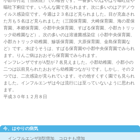
小郡市付近（当医院）での報告です。一番多いのはやはり嘔吐症や
嘔吐下痢症です。いろんな園で見られます。次に多いのはアデノウ
イルス感染症です。今週は２３名ほど見られました。目が充血され
た方も５名ほど見られました（三国保育園、大崎保育園、海の星保
育園、本郷保育園、小郡中央保育園、すばる保育園、小郡カトリッ
ック幼稚園など）。次の多いのは溶連菌感染症（小郡中央保育園、
小郡カトリック幼稚園、鰺坂保育園、大原保育園、金島保育園な
ど）です。水ぼうそうは、すばる保育園や小郡中央保育園でみられ
ます。りんご病はおおぞら保育園でみられます。
インフレンザですがA型が７名見えました。小郡幼稚園、小郡小の
二つは以前見られたおおぞら幼稚園つながりです。しかし、その２
つでは、二次感染が見られています。その他すくすく園でも見られ
ました。インフルエンザは今は流行には至っていないように思われ
ます。
平成３０年１２月８日
今、はやりの病気
インフルエンザB型増加、コロナも増加