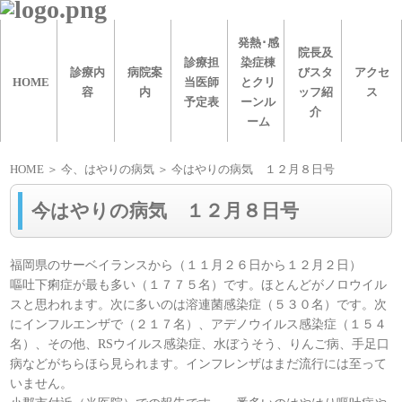
発熱･感
院長及
診療担
染症棟
診療内
病院案
びスタ
アクセ
HOME
当医師
とクリ
容
内
ッフ紹
ス
予定表
ーンル
介
ーム
HOME
＞
今、はやりの病気
＞ 今はやりの病気 １２月８日号
今はやりの病気 １２月８日号
福岡県のサーベイランスから（１１月２６日から１２月２日）
嘔吐下痢症が最も多い（１７７５名）です。ほとんどがノロウイル
スと思われます。次に多いのは溶連菌感染症（５３０名）です。次
にインフルエンザで（２１７名）、アデノウイルス感染症（１５４
名）、その他、RSウイルス感染症、水ぼうそう、りんご病、手足口
病などがちらほら見られます。インフレンザはまだ流行には至って
いません。